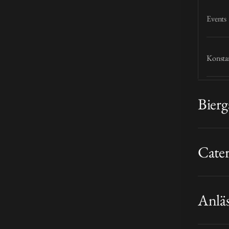
Events
Konstan
Bierg
Cate
Anlä