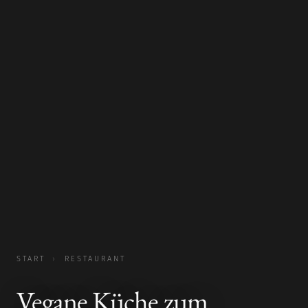
START
›
RESTAURANT
Vegane Küche zum