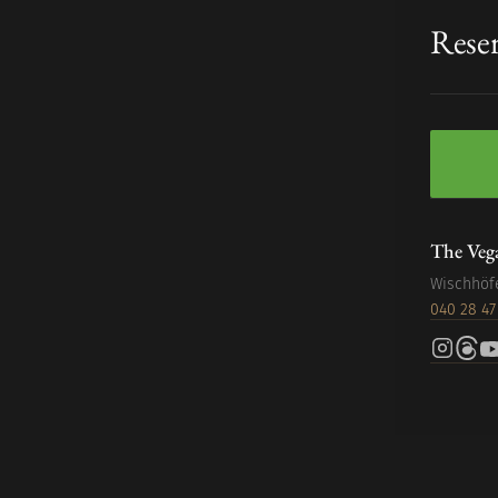
Rese
The Veg
Wischhöf
040 28 47