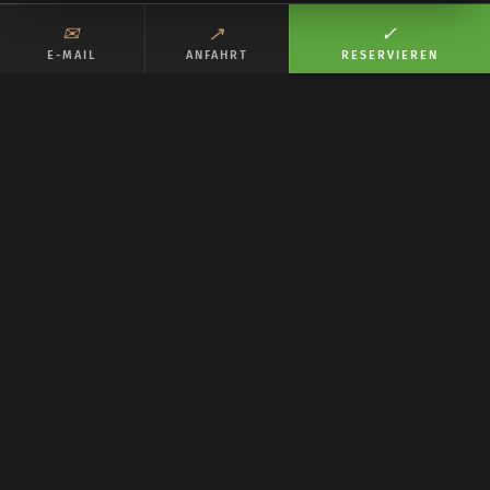
✉︎
↗︎
✓︎
E-MAIL
ANFAHRT
RESERVIEREN
SECHS MAL IM JAHR
Eagle
Events.
Spezial-Menüs mit Thema — von „Die Welt der
Pilze" über „Auf nach Asien!" bis Pumpkin Power.
Mehrgängig, je 44 Plätze, 49 € pro Person inkl.
MwSt. und Welcome-Drink.
ALLE EVENTS & TERMINE