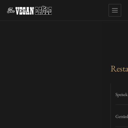
Rest
Speisek
Geträn