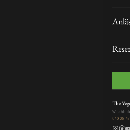
Anlä
Rese
The Veg
Wischhöf
040 28 47