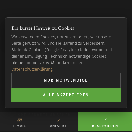
Eine kleine Reise
Ein kurzer Hinweis zu Cookies
einmal um die Welt.
Wir verwenden Cookies, um zu verstehen, wie unsere
Seite genutzt wird, und sie laufend zu verbessern.
Statistik-Cookies (Google Analytics) laden wir nur mit
deiner Einwilligung. Technisch notwendige Cookies
Moderne vegane Küche in Hamburg-Langenhorn —
bleiben immer aktiv. Mehr dazu in der
global inspiriert, frisch und bodenständig. Abends,
Datenschutzerklärung
.
in einem Haus, das man finden muss.
NUR NOTWENDIGE
ALLE AKZEPTIEREN
TISCH SICHERN
SPEISEKARTE ANSEHEN
✉︎
↗︎
✓︎
E-MAIL
ANFAHRT
RESERVIEREN