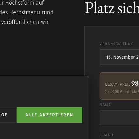
Platz sic
ur Höchstform auf.
ndes Herbstmenü rund
 veröffentlichen wir
VERANSTALTUNG
98
GESAMTPREIS
2 × 49,00 € · inkl. MwS
NAME
IGE
ALLE AKZEPTIEREN
ränke
E-MAIL