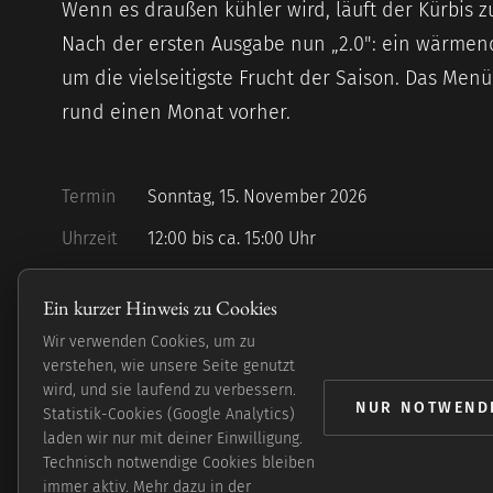
Wenn es draußen kühler wird, läuft der Kürbis z
Nach der ersten Ausgabe nun „2.0": ein wärme
um die vielseitigste Frucht der Saison. Das Menü
rund einen Monat vorher.
Termin
Sonntag, 15. November 2026
Uhrzeit
12:00 bis ca. 15:00 Uhr
Preis
49,00 € p. P. · inkl. MwSt. & Welcome-Drink
Ein kurzer Hinweis zu Cookies
Plätze
44 Plätze — begrenzt
Wir verwenden Cookies, um zu
verstehen, wie unsere Seite genutzt
Die Buchung ist
verbindlich
: Der Betrag wird auch bei
wird, und sie laufend zu verbessern.
NUR NOTWEND
Nichterscheinen fällig. Bezahlt wird vor Ort am Tisch. Weitere Get
Statistik-Cookies (Google Analytics)
(außer Welcome-Drink) sind exklusive. Allergien bitte im Formular
laden wir nur mit deiner Einwilligung.
angeben.
Technisch notwendige Cookies bleiben
immer aktiv. Mehr dazu in der