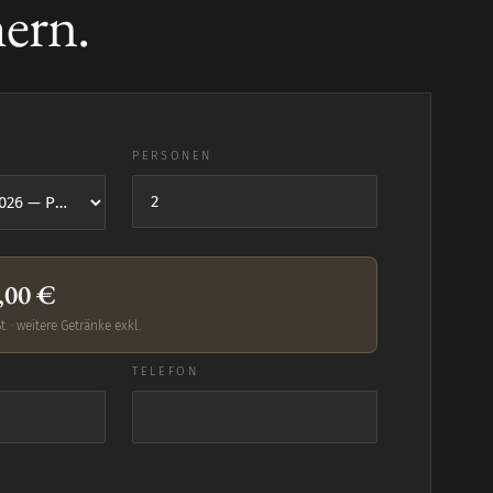
hern.
PERSONEN
,00 €
t. · weitere Getränke exkl.
TELEFON