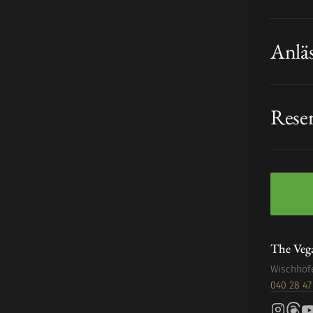
Anlä
Rese
The Veg
Wischhöf
040 28 47