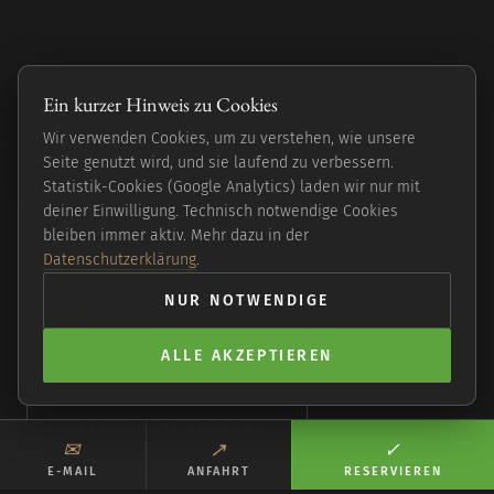
Eine kleine Reise
Ein kurzer Hinweis zu Cookies
einmal um die Welt.
Wir verwenden Cookies, um zu verstehen, wie unsere
Seite genutzt wird, und sie laufend zu verbessern.
Statistik-Cookies (Google Analytics) laden wir nur mit
deiner Einwilligung. Technisch notwendige Cookies
Moderne vegane Küche in Hamburg-Langenhorn —
bleiben immer aktiv. Mehr dazu in der
global inspiriert, frisch und bodenständig. Abends,
Datenschutzerklärung
.
in einem Haus, das man finden muss.
NUR NOTWENDIGE
ALLE AKZEPTIEREN
TISCH SICHERN
SPEISEKARTE ANSEHEN
✉︎
↗︎
✓︎
E-MAIL
ANFAHRT
RESERVIEREN