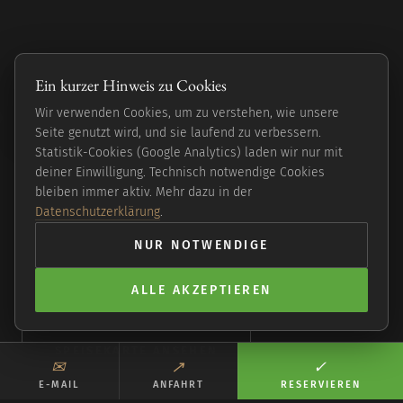
Eine kleine Reise
Ein kurzer Hinweis zu Cookies
einmal um die Welt.
Wir verwenden Cookies, um zu verstehen, wie unsere
Seite genutzt wird, und sie laufend zu verbessern.
Statistik-Cookies (Google Analytics) laden wir nur mit
deiner Einwilligung. Technisch notwendige Cookies
Moderne vegane Küche in Hamburg-Langenhorn —
bleiben immer aktiv. Mehr dazu in der
global inspiriert, frisch und bodenständig. Abends,
Datenschutzerklärung
.
in einem Haus, das man finden muss.
NUR NOTWENDIGE
ALLE AKZEPTIEREN
TISCH SICHERN
SPEISEKARTE ANSEHEN
✉︎
↗︎
✓︎
E-MAIL
ANFAHRT
RESERVIEREN