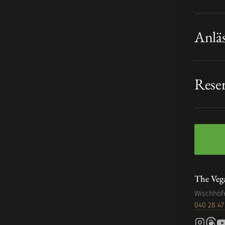
Anlä
Rese
The Veg
Wischhöf
040 28 47