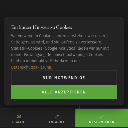
Eine kleine Reise
Ein kurzer Hinweis zu Cookies
einmal um die Welt.
Wir verwenden Cookies, um zu verstehen, wie unsere
Seite genutzt wird, und sie laufend zu verbessern.
Statistik-Cookies (Google Analytics) laden wir nur mit
deiner Einwilligung. Technisch notwendige Cookies
Moderne vegane Küche in Hamburg-Langenhorn —
bleiben immer aktiv. Mehr dazu in der
global inspiriert, frisch und bodenständig. Abends,
Datenschutzerklärung
.
in einem Haus, das man finden muss.
NUR NOTWENDIGE
ALLE AKZEPTIEREN
TISCH SICHERN
SPEISEKARTE ANSEHEN
✉︎
↗︎
✓︎
E-MAIL
ANFAHRT
RESERVIEREN