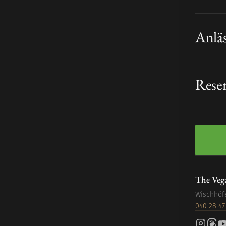
Anlä
Rese
The Veg
Wischhöf
040 28 47