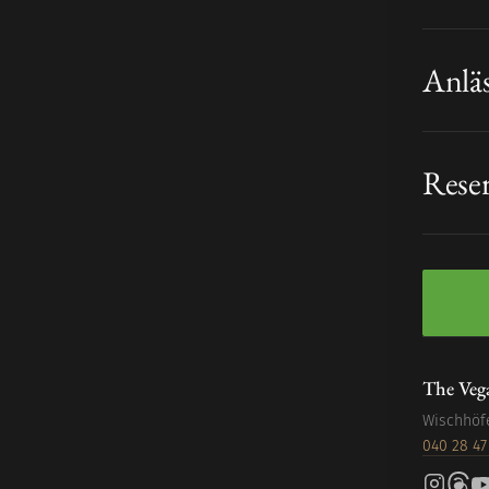
Anlä
Rese
The Veg
Wischhöf
040 28 47