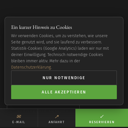
Eine kleine Reise
Ein kurzer Hinweis zu Cookies
einmal um die Welt.
Wir verwenden Cookies, um zu verstehen, wie unsere
Seite genutzt wird, und sie laufend zu verbessern.
Statistik-Cookies (Google Analytics) laden wir nur mit
deiner Einwilligung. Technisch notwendige Cookies
Moderne vegane Küche in Hamburg-Langenhorn —
bleiben immer aktiv. Mehr dazu in der
global inspiriert, frisch und bodenständig. Abends,
Datenschutzerklärung
.
in einem Haus, das man finden muss.
NUR NOTWENDIGE
ALLE AKZEPTIEREN
TISCH SICHERN
SPEISEKARTE ANSEHEN
✉︎
↗︎
✓︎
E-MAIL
ANFAHRT
RESERVIEREN